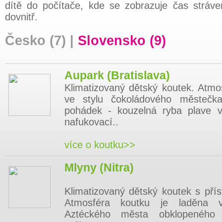
dítě do počítače, kde se zobrazuje čas stráve
dovnitř.
Česko (7)
|
Slovensko (9)
Aupark (Bratislava)
Klimatizovaný dětský koutek. Atmo
ve stylu čokoládového městečk
pohádek - kouzelná ryba plave v
nafukovací..
více o koutku>>
Mlyny (Nitra)
Klimatizovaný dětský koutek s pří
Atmosféra koutku je laděna v
Aztéckého města obklopeného 